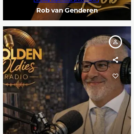
Rob van Genderen
person_outline