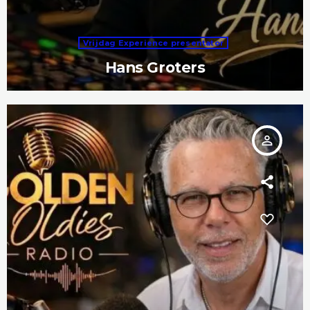
Vrijdag Experience presentator
Hans Groters
person_outline