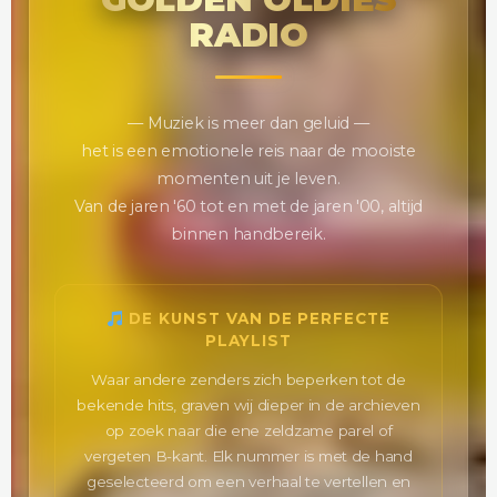
RADIO
— Muziek is meer dan geluid —
het is een emotionele reis naar de mooiste
momenten uit je leven.
Van de jaren '60 tot en met de jaren '00, altijd
binnen handbereik.
DE KUNST VAN DE PERFECTE
PLAYLIST
Waar andere zenders zich beperken tot de
bekende hits, graven wij dieper in de archieven
op zoek naar die ene zeldzame parel of
vergeten B-kant. Elk nummer is met de hand
geselecteerd om een verhaal te vertellen en