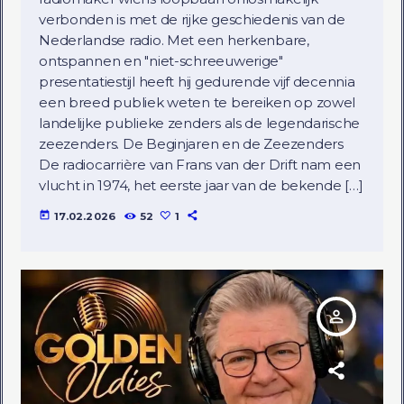
verbonden is met de rijke geschiedenis van de
Nederlandse radio. Met een herkenbare,
ontspannen en "niet-schreeuwerige"
presentatiestijl heeft hij gedurende vijf decennia
een breed publiek weten te bereiken op zowel
landelijke publieke zenders als de legendarische
zeezenders. De Beginjaren en de Zeezenders
De radiocarrière van Frans van der Drift nam een
vlucht in 1974, het eerste jaar van de bekende […]
today
17.02.2026
52
1
person_outline