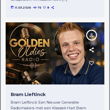
today
11.03.2026
75
8
person_outline
Bram Lieftinck
Bram Lieftinck: Een Nieuwe Generatie
Radiomakers met een Klassiek Hart Bram