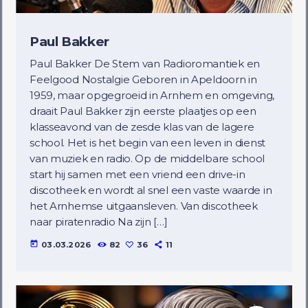
Paul Bakker
Paul Bakker De Stem van Radioromantiek en
Feelgood Nostalgie Geboren in Apeldoorn in
1959, maar opgegroeid in Arnhem en omgeving,
draait Paul Bakker zijn eerste plaatjes op een
klasseavond van de zesde klas van de lagere
school. Het is het begin van een leven in dienst
van muziek en radio. Op de middelbare school
start hij samen met een vriend een drive-in
discotheek en wordt al snel een vaste waarde in
het Arnhemse uitgaansleven. Van discotheek
naar piratenradio Na zijn […]
today
03.03.2026
82
36
11