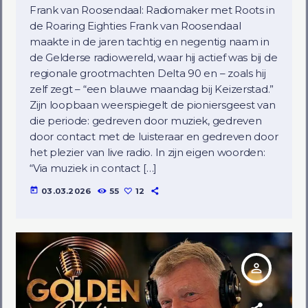
Frank van Roosendaal: Radiomaker met Roots in
de Roaring Eighties Frank van Roosendaal
maakte in de jaren tachtig en negentig naam in
de Gelderse radiowereld, waar hij actief was bij de
regionale grootmachten Delta 90 en – zoals hij
zelf zegt – “een blauwe maandag bij Keizerstad.”
Zijn loopbaan weerspiegelt de pioniersgeest van
die periode: gedreven door muziek, gedreven
door contact met de luisteraar en gedreven door
het plezier van live radio. In zijn eigen woorden:
“Via muziek in contact […]
today
03.03.2026
55
12
person_outline