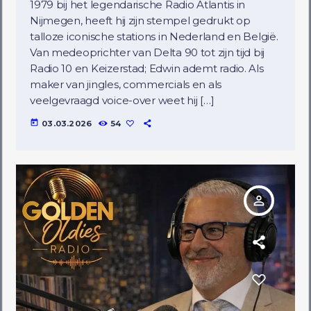
1979 bij het legendarische Radio Atlantis in
Nijmegen, heeft hij zijn stempel gedrukt op
talloze iconische stations in Nederland en België.
Van medeoprichter van Delta 90 tot zijn tijd bij
Radio 10 en Keizerstad; Edwin ademt radio. Als
maker van jingles, commercials en als
veelgevraagd voice-over weet hij […]
today
03.03.2026
54
person_outline