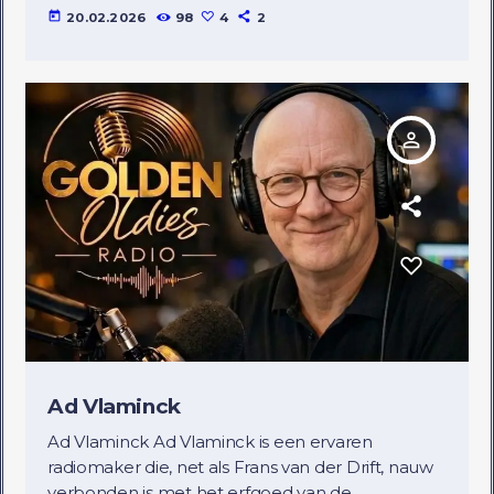
today
20.02.2026
98
4
2
person_outline
Ad Vlaminck
Ad Vlaminck Ad Vlaminck is een ervaren
radiomaker die, net als Frans van der Drift, nauw
verbonden is met het erfgoed van de