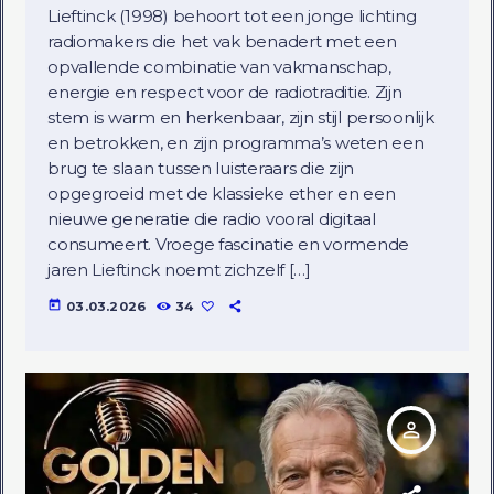
Lieftinck (1998) behoort tot een jonge lichting
radiomakers die het vak benadert met een
opvallende combinatie van vakmanschap,
energie en respect voor de radiotraditie. Zijn
stem is warm en herkenbaar, zijn stijl persoonlijk
en betrokken, en zijn programma’s weten een
brug te slaan tussen luisteraars die zijn
opgegroeid met de klassieke ether en een
nieuwe generatie die radio vooral digitaal
consumeert. Vroege fascinatie en vormende
jaren Lieftinck noemt zichzelf […]
today
03.03.2026
34
person_outline