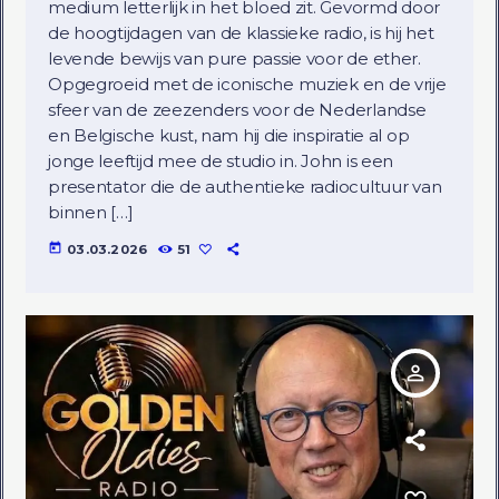
medium letterlijk in het bloed zit. Gevormd door
de hoogtijdagen van de klassieke radio, is hij het
levende bewijs van pure passie voor de ether.
Opgegroeid met de iconische muziek en de vrije
sfeer van de zeezenders voor de Nederlandse
en Belgische kust, nam hij die inspiratie al op
jonge leeftijd mee de studio in. John is een
presentator die de authentieke radiocultuur van
binnen […]
today
03.03.2026
51
person_outline