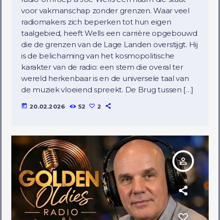
voor vakmanschap zonder grenzen. Waar veel
radiomakers zich beperken tot hun eigen
taalgebied, heeft Wells een carrière opgebouwd
die de grenzen van de Lage Landen overstijgt. Hij
is de belichaming van het kosmopolitische
karakter van de radio: een stem die overal ter
wereld herkenbaar is en de universele taal van
de muziek vloeiend spreekt. De Brug tussen […]
today
20.02.2026
52
2
person_outline