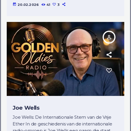
today
20.02.2026
41
3
person_outline
Joe Wells
Joe Wells: De Internationale Stem van de Vrije
Ether In de geschiedenis van de internationale
radio-omroep is Joe Wells een naam die staat