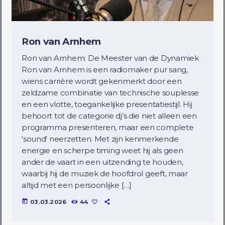
Ron van Arnhem
Ron van Arnhem: De Meester van de Dynamiek
Ron van Arnhem is een radiomaker pur sang,
wiens carrière wordt gekenmerkt door een
zeldzame combinatie van technische souplesse
en een vlotte, toegankelijke presentatiestijl. Hij
behoort tot de categorie dj’s die niet alleen een
programma presenteren, maar een complete
'sound' neerzetten. Met zijn kenmerkende
energie en scherpe timing weet hij als geen
ander de vaart in een uitzending te houden,
waarbij hij de muziek de hoofdrol geeft, maar
altijd met een persoonlijke […]
today
03.03.2026
44