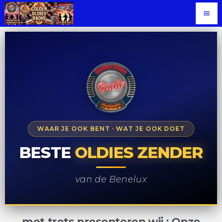
menu
WAAR JE OOK BENT · WAT JE OOK DOET
BESTE
OLDIES ZENDER
van de Benelux
met trots presenteren wij : Onze