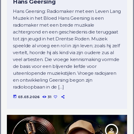
Hans Geersing
Hans Geersing: Radiomaker met een Leven Lang
Muziek in het Bloed Hans Geersing is een
radiomaker met een brede muzikale
achtergrond en een geschiedenis die teruggaat
tot zijn jeugd in het Drentse Roden. Muziek
speelde al vroeg een rol in zijn leven; zoals hij zelf
vertelt, hoorde hij als kind via zijn oudere zus al
veel artiesten. Die vroege kennismaking vormde
de basis voor een blijvende liefde voor
uiteenlopende muziekstijlen. Vroege radiojaren
en ontwikkeling Geersing begon zijn
radioloopbaan in de […]
today
03.03.2026
31
person_outline