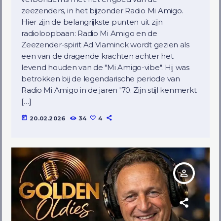
zeezenders, in het bijzonder Radio Mi Amigo.
Hier zijn de belangrijkste punten uit zijn
radioloopbaan: Radio Mi Amigo en de
Zeezender-spirit Ad Vlaminck wordt gezien als
een van de dragende krachten achter het
levend houden van de "Mi Amigo-vibe". Hij was
betrokken bij de legendarische periode van
Radio Mi Amigo in de jaren '70. Zijn stijl kenmerkt
[…]
today
20.02.2026
34
4
person_outline