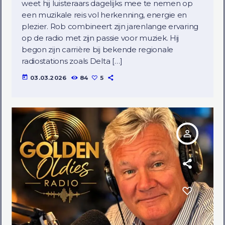
weet hij luisteraars dagelijks mee te nemen op
een muzikale reis vol herkenning, energie en
plezier. Rob combineert zijn jarenlange ervaring
op de radio met zijn passie voor muziek. Hij
begon zijn carrière bij bekende regionale
radiostations zoals Delta […]
today
03.03.2026
84
5
person_outline