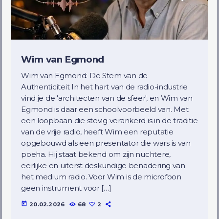
Wim van Egmond
Wim van Egmond: De Stem van de
Authenticiteit In het hart van de radio-industrie
vind je de 'architecten van de sfeer', en Wim van
Egmond is daar een schoolvoorbeeld van. Met
een loopbaan die stevig verankerd is in de traditie
van de vrije radio, heeft Wim een reputatie
opgebouwd als een presentator die wars is van
poeha. Hij staat bekend om zijn nuchtere,
eerlijke en uiterst deskundige benadering van
het medium radio. Voor Wim is de microfoon
geen instrument voor […]
today
20.02.2026
68
2