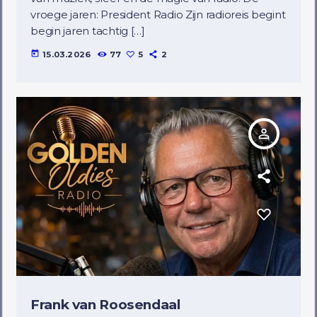
vroege jaren: President Radio Zijn radioreis begint
begin jaren tachtig […]
today
15.03.2026
77
5
2
person_outline
Frank van Roosendaal