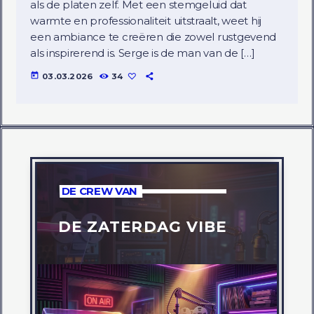
als de platen zelf. Met een stemgeluid dat
warmte en professionaliteit uitstraalt, weet hij
een ambiance te creëren die zowel rustgevend
als inspirerend is. Serge is de man van de […]
today
03.03.2026
34
DE CREW VAN
DE ZATERDAG VIBE