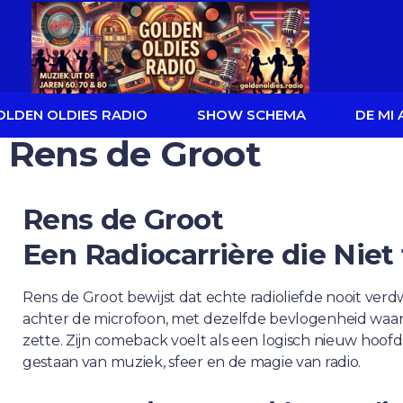
OLDEN OLDIES RADIO
SHOW SCHEMA
DE MI
Rens de Groot
Rens de Groot
Een Radiocarrière die Niet 
Rens de Groot bewijst dat echte radioliefde nooit verdwi
achter de microfoon, met dezelfde bevlogenheid waarme
zette. Zijn comeback voelt als een logisch nieuw hoofds
gestaan van muziek, sfeer en de magie van radio.