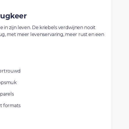
erugkeer
e in zijn leven. De kriebels verdwijnen nooit
terug, met meer levenservaring, meer rust en een
k vertrouwd
r opsmuk
 parels
it formats