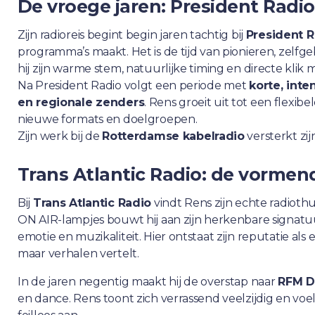
De vroege jaren: President Radio
Zijn radioreis begint begin jaren tachtig bij
President R
programma’s maakt. Het is de tijd van pionieren, zelfg
hij zijn warme stem, natuurlijke timing en directe klik m
Na President Radio volgt een periode met
korte, inte
en regionale zenders
. Rens groeit uit tot een flexib
nieuwe formats en doelgroepen.
Zijn werk bij de
Rotterdamse kabelradio
versterkt zijn
Trans Atlantic Radio: de vormen
Bij
Trans Atlantic Radio
vindt Rens zijn echte radiothu
ON AIR-lampjes bouwt hij aan zijn herkenbare signatuu
emotie en muzikaliteit. Hier ontstaat zijn reputatie als 
maar verhalen vertelt.
In de jaren negentig maakt hij de overstap naar
RFM D
en dance. Rens toont zich verrassend veelzijdig en v