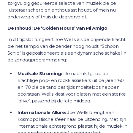
zorgvuldig gecureerde selectie van muziek die de
luisteraar scherp en enthousiast houdt, of men nu
onderweg is of thuis de dag vervolgt.
De Inhoud: De ‘Golden Hours’ van Mi Amigo
In dit tijdslot fungeert Joe Wells als de drijvende kracht
die het tempo van de zender hoog houdt. “Schoon
Schip” is gepositioneerd als een dynamische schakel in
de zondagprogrammering:
Muzikale Stroming:
De nadruk ligt op de
krachtige pop- en rockklassiekers uit de jaren ’60
en ’70 die de tand des tijds moeiteloos hebben
doorstaan. Wells kiest voor platen met een sterke
‘drive’, passend bij de late middag.
Internationale Allure:
Joe Wells brengt een
kosmopolitische sfeer naar de uitzending. Met zijn
internationale achtergrond plaatst hij de muziek in
een breder perspectief, waardoor het