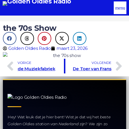
menu
the 70s Show
Golden Oldies Radio
maart 23, 2026
VORIGE
VOLGENDE
de Muziekfabriek
De Toer van Frans
Hey! Wat leuk dat je hier bent! Wist je dat wij het
beste
Golden Oldies station van Nederland
zijn? We zijn zo